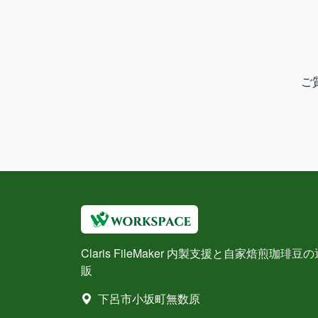
ご
Claris FileMaker 内製支援と自家焙煎珈琲豆の
販
下呂市小坂町無数原